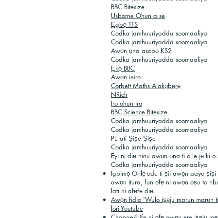
BBC Bitesize
Usborne Ohun a se
Ẹgbẹ TTS
Codka jamhuuriyadda soomaaliya
Codka jamhuuriyadda soomaaliya
Awọn ọna asopọ KS2
Codka jamhuuriyadda soomaaliya
Ẹkọ BBC
Awọn iṣiro
Corbett Maths Alakọbẹrẹ
NRich
Iro ohun Iro
BBC Science Bitesize
Codka jamhuuriyadda soomaaliya
Codka jamhuuriyadda soomaaliya
PE ati Ṣiṣe Ṣiṣe
Codka jamhuuriyadda soomaaliya
Eyi ni diẹ ninu awọn ọna ti o le jẹ ki o 
Codka jamhuuriyadda soomaaliya
Igbimọ Orilẹ-ede ti ṣii awọn aaye ṣiṣ
awọn itura, fun ọfẹ ni awọn oṣu to nb
lati ni afẹfẹ diẹ.
Awọn fidio 'Wulo iṣẹju marun marun ti
lori Youtube
Change4Life ni ọfẹ awọn ere iṣẹju 