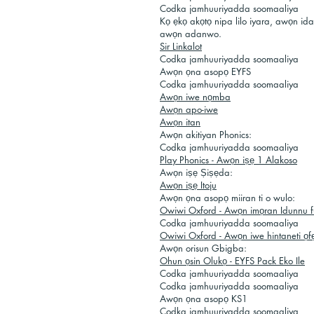
Codka jamhuuriyadda soomaaliya
Kọ ẹkọ akọtọ nipa lilo iyara, awọn idani
awọn adanwo.
Sir Linkalot
Codka jamhuuriyadda soomaaliya
Awọn ọna asopọ EYFS
Codka jamhuuriyadda soomaaliya
Awọn iwe nọmba
Awọn apo-iwe
Awọn itan
Awọn akitiyan Phonics:
Codka jamhuuriyadda soomaaliya
Play Phonics - Awọn iṣẹ 1 Alakoso
Awọn iṣẹ Ṣiṣẹda:
Awọn iṣẹ Itoju
Awọn ọna asopọ miiran ti o wulo:
Owiwi Oxford - Awọn imọran Idunnu fu
Codka jamhuuriyadda soomaaliya
Owiwi Oxford - Awọn iwe hintaneti ọf
Awọn orisun Gbigba:
Ohun ọsin Olukọ - EYFS Pack Eko Ile
Codka jamhuuriyadda soomaaliya
Codka jamhuuriyadda soomaaliya
Awọn ọna asopọ KS1
Codka jamhuuriyadda soomaaliya