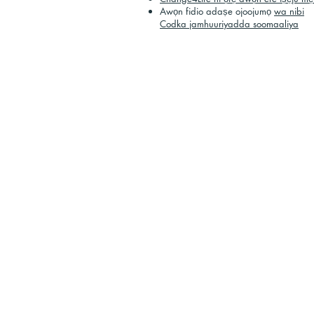
Awọn fidio adaṣe ojoojumọ
wa nibi
Codka jamhuuriyadda soomaaliya