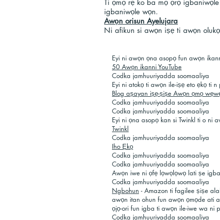
Ti ọmọ rẹ ko ba mọ ọrọ igbaniwọle 
igbaniwọle wọn.
Awọn orisun Ayelujara
Ni afikun si awọn iṣẹ ti awọn olukọ 
Eyi ni awọn ọna asopọ fun awọn ikann
50 Awọn ikanni YouTube
Codka jamhuuriyadda soomaaliya
Eyi ni atokọ ti awọn ile-iṣẹ eto ẹkọ ti 
Blog aṣayan iṣẹ-ṣiṣe Awọn ọmọ wẹw
Codka jamhuuriyadda soomaaliya
Codka jamhuuriyadda soomaaliya
Eyi ni ọna asopọ kan si Twinkl ti o ni a
Twinkl
Codka jamhuuriyadda soomaaliya
Iho Ẹkọ
Codka jamhuuriyadda soomaaliya
Codka jamhuuriyadda soomaaliya
Awọn iwe ni ọfẹ lọwọlọwọ lati ṣe igba
Codka jamhuuriyadda soomaaliya
Ngbohun
- Amazon ti fagilee ṣiṣe al
awọn itan ohun fun awọn ọmọde ati a
ọjọ-ori fun igba ti awọn ile-iwe wa ni 
Codka jamhuuriyadda soomaaliya