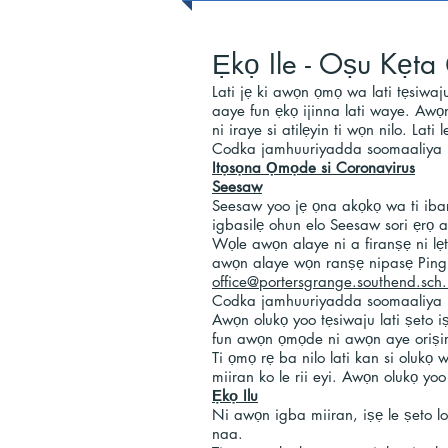
Ẹkọ Ile - Oṣu Kẹt
Lati jẹ ki awọn ọmọ wa lati tẹsiwaj
aaye fun ẹkọ ijinna lati waye. Awọn
ni iraye si atilẹyin ti wọn nilo. Lati
Codka jamhuuriyadda soomaaliya
Itọsọna Ọmọde si Coronavirus
Seesaw
Seesaw yoo jẹ ọna akọkọ wa ti ibar
igbasilẹ ohun elo Seesaw sori ẹrọ al
Wọle awọn alaye ni a firanṣẹ ni lẹt
awọn alaye wọn ranṣẹ nipasẹ Ping Sch
office@portersgrange.southend.sch
Codka jamhuuriyadda soomaaliya
Awọn olukọ yoo tẹsiwaju lati ṣeto 
fun awọn ọmọde ni awọn aye oriṣiri
Ti ọmọ rẹ ba nilo lati kan si olukọ 
miiran ko le rii eyi. Awọn olukọ y
Ẹkọ Ilu
Ni awọn igba miiran, iṣẹ le ṣeto lo
naa.