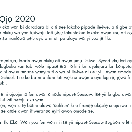
a Ọjọ 2020
u ẹkọ wọn bi daradara bi o ti ṣee lakoko pipade ile-iwe, a ti gbe 
 olukọ wa yoo tẹsiwaju lati ṣiṣẹ takuntakun lakoko awọn ọsẹ ati oṣu
 le ṣe iranlọwọ pẹlu eyi, a nireti pe alaye wọnyi yoo jẹ lilo:
aẹnisọrọ laarin awọn olukọ ati awọn ọmọ ile-iwe. Syeed ẹkọ lori aye
agbeka kan tabi wọle nipasẹ ẹrọ lilọ kiri lori ayelujara lori kọnput
a si awọn ọmọde wọnyẹn ti o wa ni ile-iwe ni ọsẹ yii. Awọn ọmọde wọ
ool. Ti o ko ba ni anfani lati wọle si awọn alaye log rẹ, jọwọ fi im
.uk
.
iṣẹ ni ojoojumọ fun awọn ọmọde nipasẹ Seesaw. Iṣẹ yii le gba awọn 
ṣi lati ṣetọju ẹkọ wọn.
wọn, wọn le tẹ bọtini alawọ ‘ṣafikun’ ki o firanṣẹ akọsilẹ si oju-iw
oo ṣe atẹle awọn ifiweranṣẹ eyiti awọn ọmọde ṣe.
ri Ilu Ẹkọ. Wọn yoo fun wọn ni iṣẹ yii nipasẹ Seesaw ṣugbọn le lẹhin