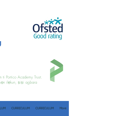
u
 ti Portico Academy Trust.
wọn ilẹkun, ṣiṣi agbara
ULUM
CURRICULUM
CURRICULUM
More