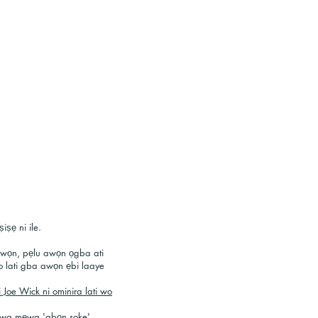
ṣiṣẹ ni ile.
i wọn, pẹlu awọn ọgba ati
o lati gba awọn ẹbi laaye
 Joe Wick ni ominira lati wo
mẹwa mẹwa 'gbọn soke'