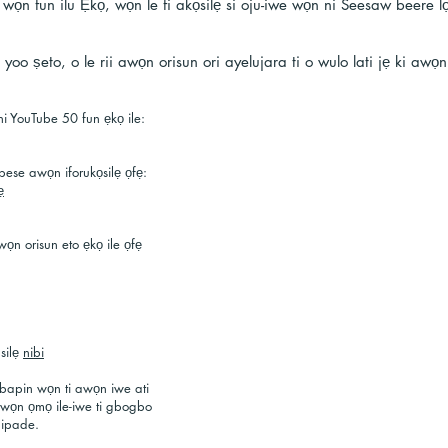
wọn fun ilu Ẹkọ, wọn le fi akọsilẹ si oju-iwe wọn ni Seesaw beere 
yoo ṣeto, o le rii awọn orisun ori ayelujara ti o wulo lati jẹ ki awọ
Idorikodo Jade pẹlu Awọn ayẹy
i YouTube 50 fun ẹkọ ile:
Nọmba awọn olokiki kan n ṣe aw
nipasẹ awọn oju opo wẹẹbu ati m
n pese awọn iforukọsilẹ ọfẹ:
asopọ kan ninu PE ati Ṣiṣe agbegb
ẹ
Ṣayẹwo diẹ ninu iwọnyi:
Codka jamhuuriyadda soomaaliya
Awọn Maths:
Carol Vorderman ati '
wọn orisun eto ẹkọ ile ọfẹ
(Nigbagbogbo £ 2 ni ọsẹ kan ṣugb
Codka jamhuuriyadda soomaaliya
Ala-ilẹ:
Steve Backshall
ni 9:30 am
Codka jamhuuriyadda soomaaliya
Imọ:
Connie Huq
- Ọjọ aarọ, Ọjọru 
Codka jamhuuriyadda soomaaliya
silẹ
nibi
Imọ:
Brian Cox
- Imọ pẹlu Ọjọgbọn 
alejo
abapin wọn ti awọn iwe ati
Codka jamhuuriyadda soomaaliya
wọn ọmọ ile-iwe ti gbogbo
Imọwe:
David Walliams
ni 11:00 
pipade.
Codka jamhuuriyadda soomaaliya
Ogba ati Iseda:
Maddie - CBeebies