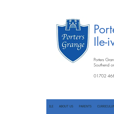
Por
Ile-
Porters Gra
Southend o
01702 46
ILE
ABOUT US
PARENTS
CURRICULU