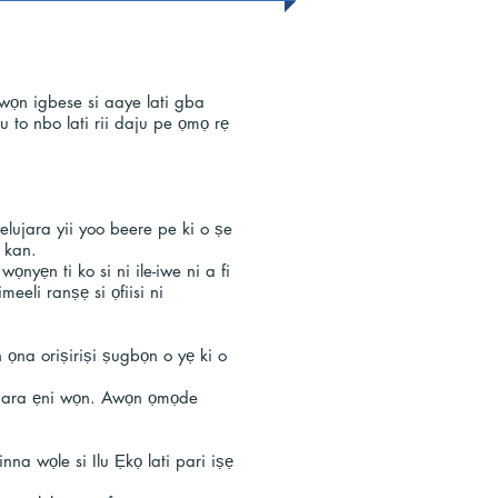
awọn igbese si aaye lati gba
 to nbo lati rii daju pe ọmọ rẹ
lujara yii yoo beere pe ki o ṣe
a kan.
nyẹn ti ko si ni ile-iwe ni a fi
eeli ranṣẹ si ọfiisi ni
ọna oriṣiriṣi ṣugbọn o yẹ ki o
e ti ara ẹni wọn. Awọn ọmọde
na wọle si Ilu Ẹkọ lati pari iṣẹ