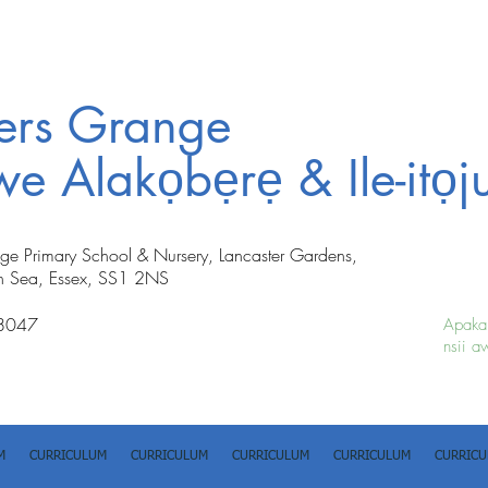
ters Grange
iwe Alakọbẹrẹ & Ile-itọj
nge Primary School & Nursery, Lancaster Gardens,
n Sea, Essex, SS1 2NS
8047
Apakan
nsii a
M
CURRICULUM
CURRICULUM
CURRICULUM
CURRICULUM
CURRIC