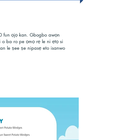
20 fun ọjọ kan. Gbogbo awọn
o ba ro pe ọmọ rẹ le ni ẹtọ si
isan le ṣee ṣe nipasẹ eto isanwo