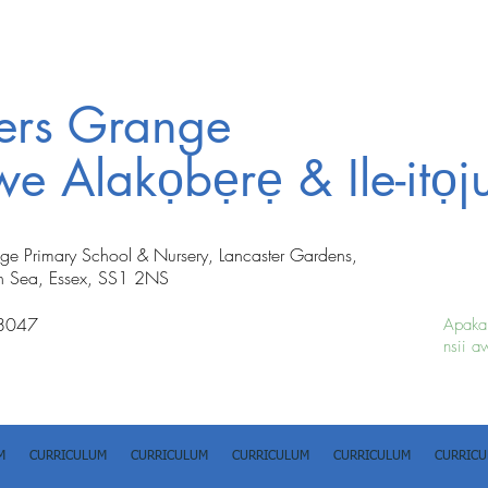
ters Grange
iwe Alakọbẹrẹ & Ile-itọj
nge Primary School & Nursery, Lancaster Gardens,
n Sea, Essex, SS1 2NS
8047
Apakan
nsii a
M
CURRICULUM
CURRICULUM
CURRICULUM
CURRICULUM
CURRIC