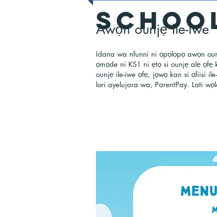
SCHOO
Awọn ounjẹ Ile-iwe
Idana wa nfunni ni ọpọlọpọ awọn oun
ọmọde ni KS1 ni ẹtọ si ounjẹ alẹ ọfẹ
ounjẹ ile-iwe ọfẹ, jọwọ kan si ọfiisi 
lori ayelujara wa, ParentPay. Lati wọl