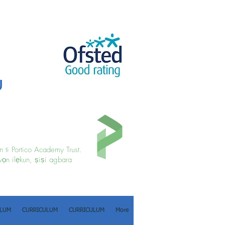
u
 ti Portico Academy Trust.
wọn ilẹkun, ṣiṣi agbara
ULUM
CURRICULUM
CURRICULUM
More