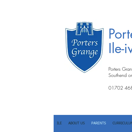
Por
Ile-
Porters Gra
Southend o
01702 46
ILE
ABOUT US
PARENTS
CURRICULU