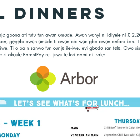
L DINNERS
jẹ gbona ati tutu fun awọn ọmọde. Awọn wọnyi ni idiyele ni £ 2,
 kan, gẹgẹbi awọn ọmọde ti awọn obi wọn gba awọn anfani kan. Ti 
ile-iwe. Ti o ba n sanwo fun ounjẹ ile-iwe, eyi gbọdọ san tẹlẹ. Owo s
e si akọọlẹ ParentPay rẹ, jọwọ tẹ lori aami ni isalẹ: